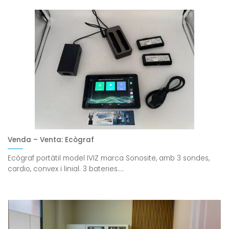
Venda – Venta: Ecògraf
Ecògraf portàtil model IVIZ marca Sonosite, amb 3 sondes,
cardio, convex i linial. 3 bateries....