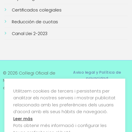
Certificados colegiales
Reducción de cuotas
Canal Llei 2-2023
Aviso legal y Política de
© 2026 Col·legi Oficial de
privacidad
Metges de Tarragona. Tots
els drets reservats
Utilitzem cookies de tercers i persistents per
Términos y condiciones
analitzar els nostres serveis i mostrar publicitat
relacionada amb les preferències dels usuaris
Política de cookies
d’acord amb els seus hàbits de navegació.
Condiciones generales de
Leer más
venta
Pots obtenir més informació i configurar les