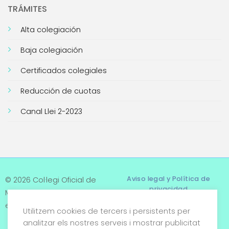
TRÁMITES
Alta colegiación
Baja colegiación
Certificados colegiales
Reducción de cuotas
Canal Llei 2-2023
Aviso legal y Política de
© 2026 Col·legi Oficial de
privacidad
Metges de Tarragona. Tots
els drets reservats
Utilitzem cookies de tercers i persistents per
Términos y condiciones
analitzar els nostres serveis i mostrar publicitat