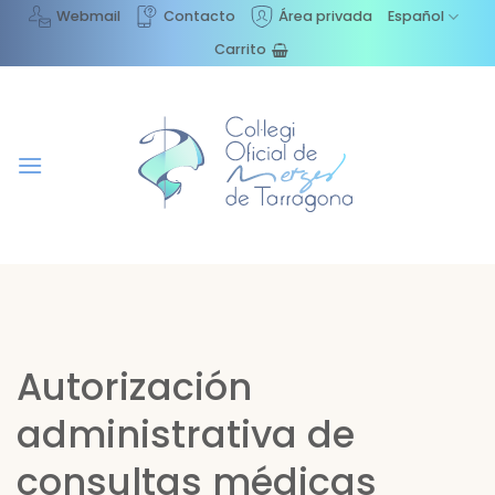
Saltar
Webmail
Contacto
Área privada
Español
al
Carrito
contenido
Autorización
administrativa de
consultas médicas