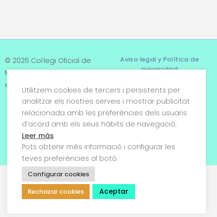
Aviso legal y Política de
© 2026 Col·legi Oficial de
privacidad
Metges de Tarragona. Tots
els drets reservats
Utilitzem cookies de tercers i persistents per
Términos y condiciones
analitzar els nostres serveis i mostrar publicitat
relacionada amb les preferències dels usuaris
Política de cookies
d’acord amb els seus hàbits de navegació.
Condiciones generales de
Leer más
venta
Pots obtenir més informació i configurar les
teves preferències al botó.
Configurar cookies
Aceptar
Rechazar cookies