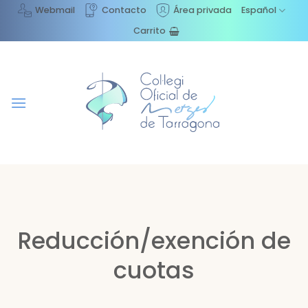
Saltar
Webmail
Contacto
Área privada
Español
al
Carrito
contenido
Reducción/exención de
cuotas