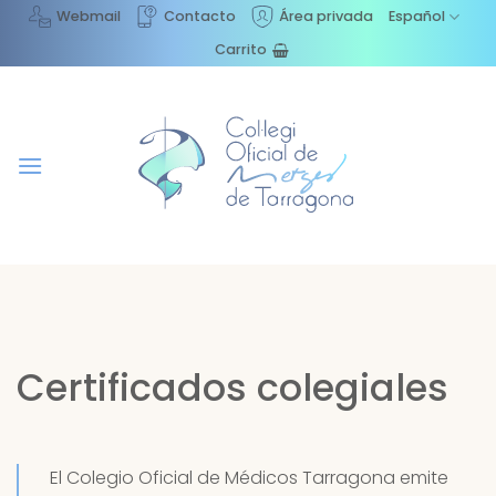
Saltar
Webmail
Contacto
Área privada
Español
al
Carrito
contenido
Certificados colegiales
El Colegio Oficial de Médicos Tarragona emite