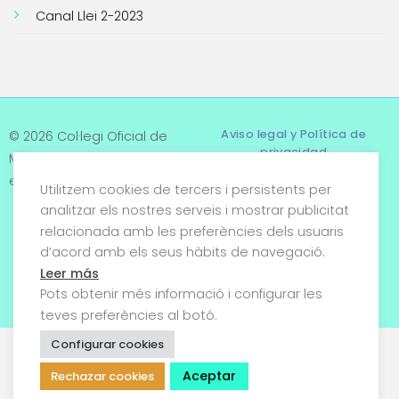
Canal Llei 2-2023
Aviso legal y Política de
© 2026 Col·legi Oficial de
privacidad
Metges de Tarragona. Tots
els drets reservats
Utilitzem cookies de tercers i persistents per
Términos y condiciones
analitzar els nostres serveis i mostrar publicitat
relacionada amb les preferències dels usuaris
Política de cookies
d’acord amb els seus hàbits de navegació.
Condiciones generales de
Leer más
venta
Pots obtenir més informació i configurar les
teves preferències al botó.
Configurar cookies
Aceptar
Rechazar cookies