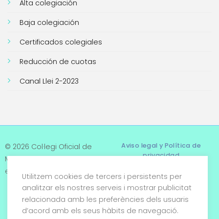
Alta colegiación
Baja colegiación
Certificados colegiales
Reducción de cuotas
Canal Llei 2-2023
Aviso legal y Política de
© 2026 Col·legi Oficial de
privacidad
Metges de Tarragona. Tots
els drets reservats
Utilitzem cookies de tercers i persistents per
Términos y condiciones
analitzar els nostres serveis i mostrar publicitat
relacionada amb les preferències dels usuaris
Política de cookies
d’acord amb els seus hàbits de navegació.
Condiciones generales de