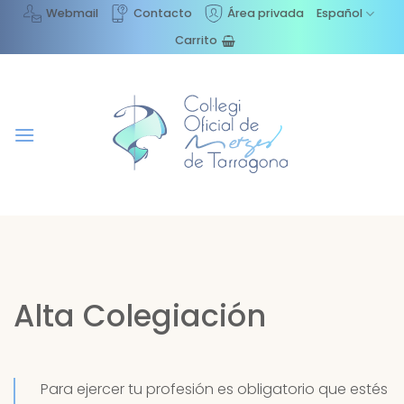
Saltar
Webmail
Contacto
Área privada
Español
al
Carrito
contenido
Alta Colegiación
Para ejercer tu profesión es obligatorio que estés