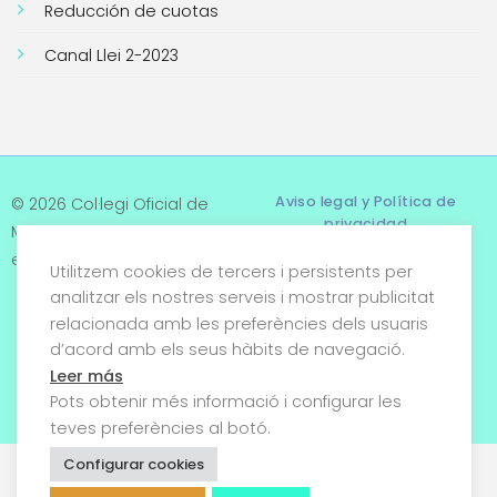
Reducción de cuotas
Canal Llei 2-2023
Aviso legal y Política de
© 2026 Col·legi Oficial de
privacidad
Metges de Tarragona. Tots
els drets reservats
Utilitzem cookies de tercers i persistents per
Términos y condiciones
analitzar els nostres serveis i mostrar publicitat
relacionada amb les preferències dels usuaris
Política de cookies
d’acord amb els seus hàbits de navegació.
Condiciones generales de
Leer más
venta
Pots obtenir més informació i configurar les
teves preferències al botó.
Configurar cookies