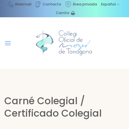
Saltar
Webmail
Contacto
Área privada
Español
al
Carrito
contenido
Carné Colegial /
Certificado Colegial