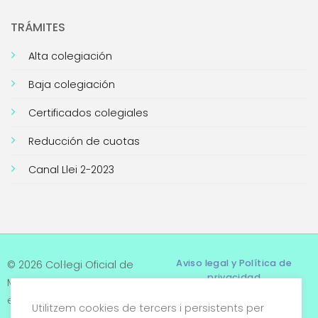
TRÁMITES
Alta colegiación
Baja colegiación
Certificados colegiales
Reducción de cuotas
Canal Llei 2-2023
Aviso legal y Política de
© 2026 Col·legi Oficial de
privacidad
Metges de Tarragona. Tots
els drets reservats
Utilitzem cookies de tercers i persistents per
Términos y condiciones