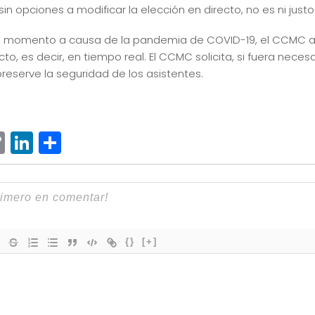
sin opciones a modificar la elección en directo, no es ni justo
del momento a causa de la pandemia de COVID-19, el CCMC a
to, es decir, en tiempo real. El CCMC solicita, si fuera neces
eserve la seguridad de los asistentes.
ram
senger
hatsApp
Copy
LinkedIn
Compartir
Link
{}
[+]