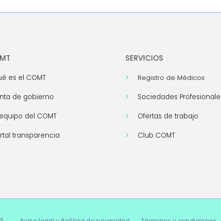
OMT
SERVICIOS
é es el COMT
Registro de Médicos
nta de gobierno
Sociedades Profesionale
 equipo del COMT
Ofertas de trabajo
rtal transparencia
Club COMT
s
Aviso legal y Política de privacidad
Términos y condiciones