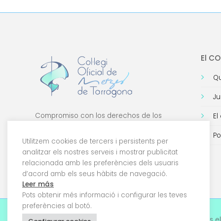
El C
Qu
Ju
Compromiso con los derechos de los
El
médicos, con la formación de calidad y con
Po
la tecnología.
Utilitzem cookies de tercers i persistents per
analitzar els nostres serveis i mostrar publicitat
relacionada amb les preferències dels usuaris
d’acord amb els seus hàbits de navegació.
Leer más
Pots obtenir més informació i configurar les teves
preferències al botó.
© 2026 Col·legi Oficial de Metges de Tarragona. Tots el