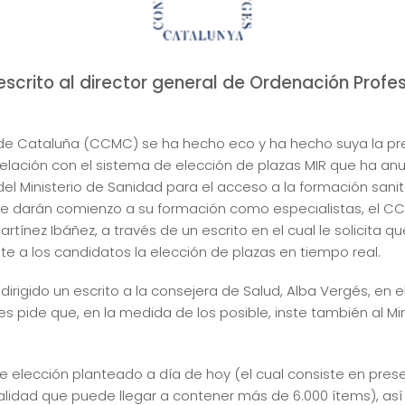
 escrito al director general de Ordenación Profe
 de Cataluña (CCMC) se ha hecho eco y ha hecho suya la pr
lación con el sistema de elección de plazas MIR que ha anu
el Ministerio de Sanidad para el acceso a la formación sani
 darán comienzo a su formación como especialistas, el CCMC
rtínez Ibáñez, a través de un escrito en el cual le solicita 
te a los candidatos la elección de plazas en tiempo real.
rigido un escrito a la consejera de Salud, Alba Vergés, en el
s pide que, en la medida de los posible, inste también al Min
 elección planteado a día de hoy (el cual consiste en prese
ialidad que puede llegar a contener más de 6.000 ítems), as