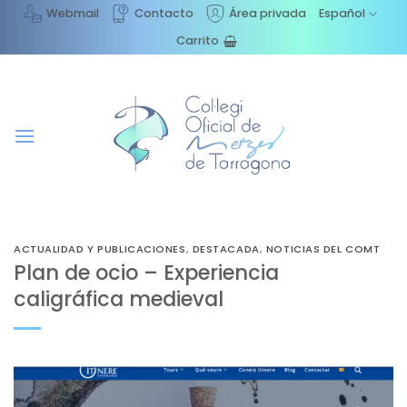
Saltar
Webmail
Contacto
Área privada
Español
al
Carrito
contenido
ACTUALIDAD Y PUBLICACIONES
,
DESTACADA
,
NOTICIAS DEL COMT
Plan de ocio – Experiencia
caligráfica medieval