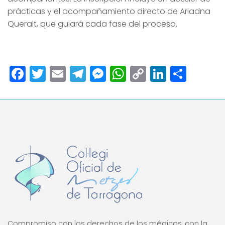
prácticas y el acompañamiento directo de Ariadna
Queralt, que guiará cada fase del proceso.
Facebook
Twitter
Email
Telegram
Messenger
WhatsApp
Copy
LinkedI
Comp
Link
Compromiso con los derechos de los médicos, con la