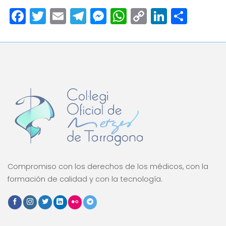
Facebook
Twitter
Email
Telegram
Messenger
WhatsApp
Copy
LinkedI
Comp
Link
Compromiso con los derechos de los médicos, con la
formación de calidad y con la tecnología.