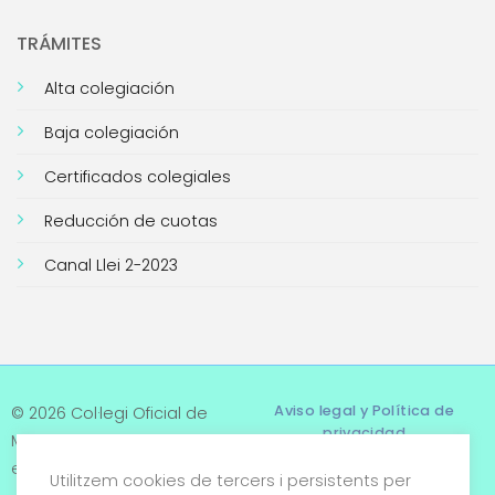
TRÁMITES
Alta colegiación
Baja colegiación
Certificados colegiales
Reducción de cuotas
Canal Llei 2-2023
Aviso legal y Política de
© 2026 Col·legi Oficial de
privacidad
Metges de Tarragona. Tots
els drets reservats
Utilitzem cookies de tercers i persistents per
Términos y condiciones