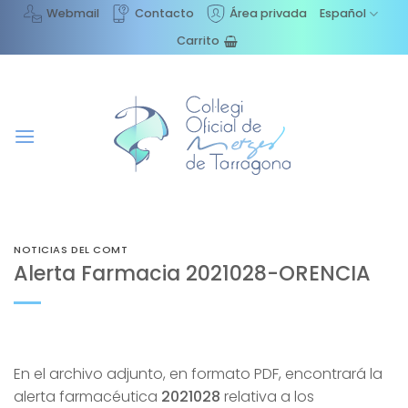
Saltar
Webmail
Contacto
Área privada
Español
al
Carrito
contenido
NOTICIAS DEL COMT
Alerta Farmacia 2021028-ORENCIA
En el archivo adjunto, en formato PDF, encontrará la
alerta farmacéutica
2021028
relativa a los