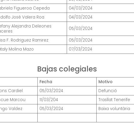
briela Figueroa Cepeda
04/03/2024
dolfo José Valera Roa
04/03/2024
efany Alejandra Deleones
05/03/2024
aceres
isa F. Rodriguez Ramirez
05/03/2024
taly Molina Mazo
07/03/2024
Bajas colegiales
Fecha
Motivo
ons Cardiel
05/03/2024
Defunció
Ascue Marcou
11/03/204
Trasllat Tenerife
Longo Valdez
05/03/2024
Baixa voluntària