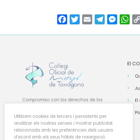
Facebook
Twitter
Email
Teleg
Mes
W
El C
Qu
Ju
Compromiso con los derechos de los
El
médicos, con la formación de calidad y con
Po
la tecnología.
Utilitzem cookies de tercers i persistents per
analitzar els nostres serveis i mostrar publicitat
relacionada amb les preferències dels usuaris
d’acord amb els seus hàbits de navegació.