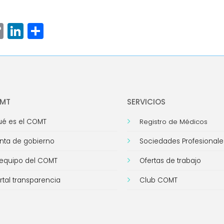
ram
senger
hatsApp
Copy
LinkedIn
Compartir
Link
OMT
SERVICIOS
é es el COMT
Registro de Médicos
nta de gobierno
Sociedades Profesionale
 equipo del COMT
Ofertas de trabajo
rtal transparencia
Club COMT