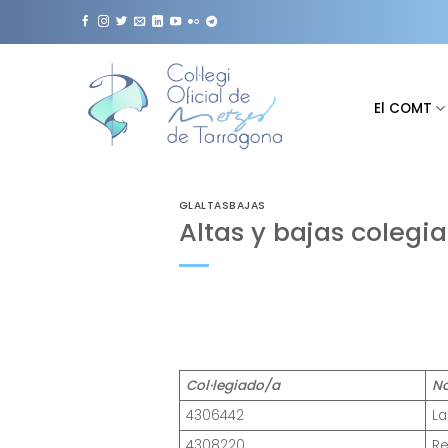
Saltar
al
contenido
El COMT
GLALTASBAJAS
Altas y bajas colegi
Col·legiado/a
N
4306442
La
4308220
Re