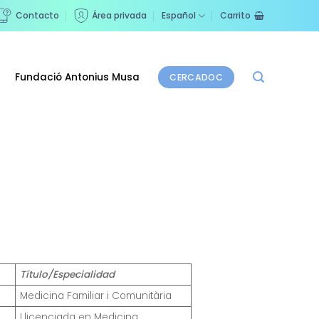
Contacto
Área privada
Español
Carrito
Fundació Antonius Musa
CERCADOC
Título/Especialidad
Medicina Familiar i Comunitària
Llicenciada en Medicina