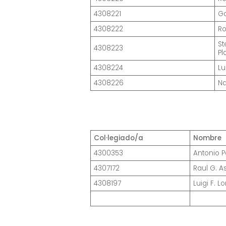
4308221
Ga
4308222
Ro
St
4308223
Pl
4308224
Lu
4308226
Na
Col·legiado/a
Nombre
4300353
Antonio P
4307172
Raul G. 
4308197
Luigi F. 