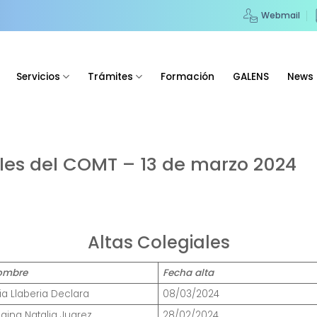
Webmail
Servicios
Trámites
Formación
GALENS
News
ales del COMT – 13 de marzo 2024
Altas Colegiales
ombre
Fecha alta
ia Llaberia Declara
08/03/2024
gina Natalia Juarez
28/02/2024