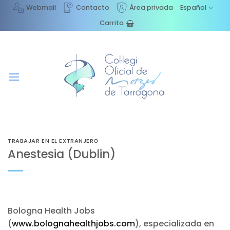
Saltar
Webmail
Contacto
Área privada
Español
al
Carrito
contenido
TRABAJAR EN EL EXTRANJERO
Anestesia (Dublin)
Bologna Health Jobs
(
www.bolognahealthjobs.com
), especializada en