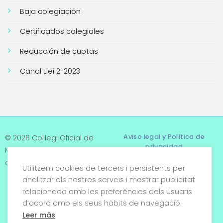
Baja colegiación
Certificados colegiales
Reducción de cuotas
Canal Llei 2-2023
Aviso legal y Política de
© 2026 Col·legi Oficial de
privacidad
Metges de Tarragona. Tots
els drets reservats
Utilitzem cookies de tercers i persistents per
Términos y condiciones
analitzar els nostres serveis i mostrar publicitat
relacionada amb les preferències dels usuaris
Política de cookies
d’acord amb els seus hàbits de navegació.
Condiciones generales de
Leer más
venta