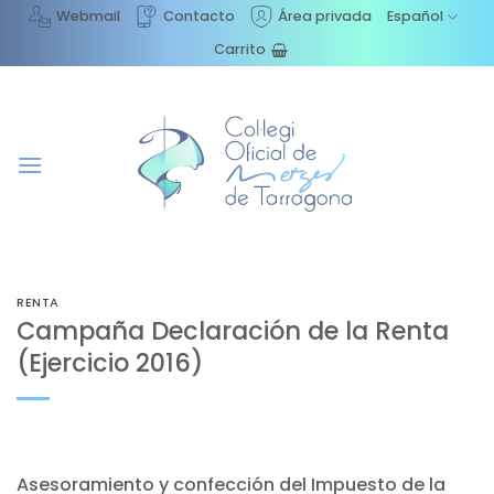
Saltar
Webmail
Contacto
Área privada
Español
al
Carrito
contenido
RENTA
Campaña Declaración de la Renta
(Ejercicio 2016)
Asesoramiento y confección del Impuesto de la