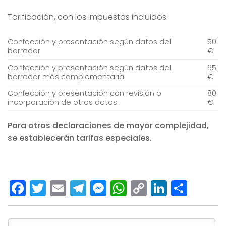
Tarificación, con los impuestos incluidos:
Confección y presentación según datos del
50
borrador
€
Confección y presentación según datos del
65
borrador más complementaria.
€
Confección y presentación con revisión o
80
incorporación de otros datos.
€
Para otras declaraciones de mayor complejidad,
se establecerán tarifas especiales.
Facebook
Twitter
Email
Telegram
Messenger
WhatsApp
Copy
LinkedI
Comp
Link