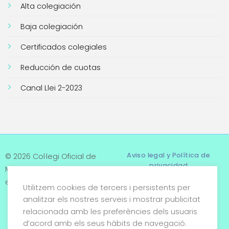
Alta colegiación
Baja colegiación
Certificados colegiales
Reducción de cuotas
Canal Llei 2-2023
Aviso legal y Política de
© 2026 Col·legi Oficial de
privacidad
Metges de Tarragona. Tots
els drets reservats
Utilitzem cookies de tercers i persistents per
Términos y condiciones
analitzar els nostres serveis i mostrar publicitat
relacionada amb les preferències dels usuaris
Política de cookies
d’acord amb els seus hàbits de navegació.