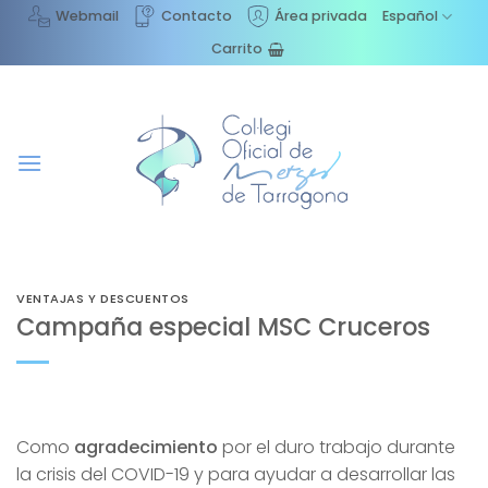
Saltar
Webmail
Contacto
Área privada
Español
al
Carrito
contenido
VENTAJAS Y DESCUENTOS
Campaña especial MSC Cruceros
Como
agradecimiento
por el duro trabajo durante
la crisis del COVID-19 y para ayudar a desarrollar las