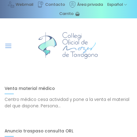
Saltar
Webmail
Contacto
Área privada
Español
al
Carrito
contenido
Venta material médico
Centro médico cesa actividad y pone a la venta el material
del que dispone. Persona...
Anuncio traspaso consulta ORL