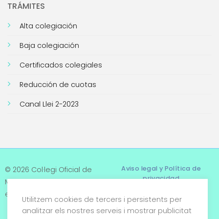
TRÁMITES
Alta colegiación
Baja colegiación
Certificados colegiales
Reducción de cuotas
Canal Llei 2-2023
Aviso legal y Política de
© 2026 Col·legi Oficial de
privacidad
Metges de Tarragona. Tots
els drets reservats
Utilitzem cookies de tercers i persistents per
Términos y condiciones
analitzar els nostres serveis i mostrar publicitat