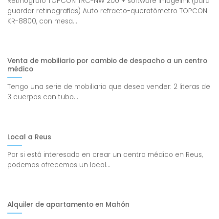
Retinógrafo TOPCON TRC-NW 200 + software Imagelink (para
guardar retinografías) Auto refracto-queratómetro TOPCON
KR-8800, con mesa...
Venta de mobiliario por cambio de despacho a un centro
médico
Tengo una serie de mobiliario que deseo vender: 2 literas de
3 cuerpos con tubo...
Local a Reus
Por si está interesado en crear un centro médico en Reus,
podemos ofrecemos un local...
Alquiler de apartamento en Mahón