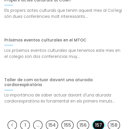
Propers actes culturals al COMT
Els propers actes culturals que tenim aquest mes al Col·legi
són dues conferències molt interessants....
Próximos eventos culturales en el MTOC
Los próximos eventos culturales que tenemos este mes en
el colegio son dos conferencias muy...
Taller de com actuar davant una aturada
cardiorespiratòria
La importància de saber actuar davant d'una aturada
cardiorespiratòria és fonamental en els primers minuts...
1
…
154
155
156
157
158