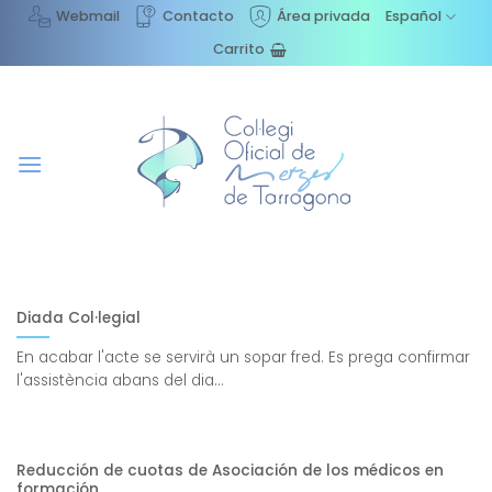
Saltar
Webmail
Contacto
Área privada
Español
al
Carrito
contenido
Diada Col·legial
En acabar l'acte se servirà un sopar fred. Es prega confirmar
l'assistència abans del dia...
Reducción de cuotas de Asociación de los médicos en
formación