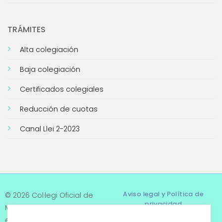
TRÁMITES
Alta colegiación
Baja colegiación
Certificados colegiales
Reducción de cuotas
Canal Llei 2-2023
Aviso legal y Política de
© 2026 Col·legi Oficial de
privacidad
Metges de Tarragona. Tots
els drets reservats