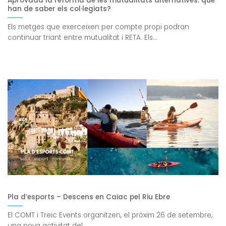
Aprovada la reforma de les mutualitats alternatives: què
han de saber els col·legiats?
Els metges que exerceixen per compte propi podran
continuar triant entre mutualitat i RETA. Els...
Pla d’esports – Descens en Caiac pel Riu Ebre
El COMT i Treic Events organitzen, el pròxim 26 de setembre,
una nova activitat del...