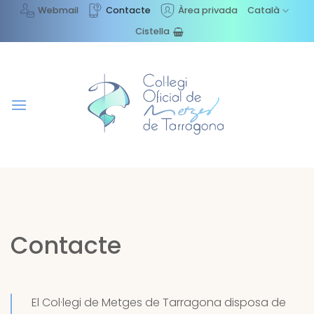
Skip
Webmail
Contacte
Àrea privada
Català
to
Cistella
content
Contacte
El Col·legi de Metges de Tarragona disposa de