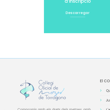
d’inscripció
Descarregar
El C
Qu
Ju
Compromís amb els drets dels metges, amb
L'