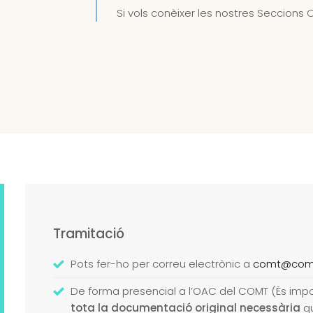
Si vols conèixer les nostres Seccions Co
Tramitació
Pots fer-ho per correu electrònic a
comt@comt
De forma presencial a l’OAC del COMT (És imp
tota la documentació original necessària
qu