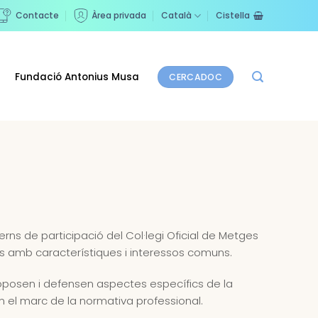
Contacte
Àrea privada
Català
Cistella
Fundació Antonius Musa
CERCADOC
erns de participació del Col·legi Oficial de Metges
ts amb característiques i interessos comuns.
oposen i defensen aspectes específics de la
 el marc de la normativa professional.