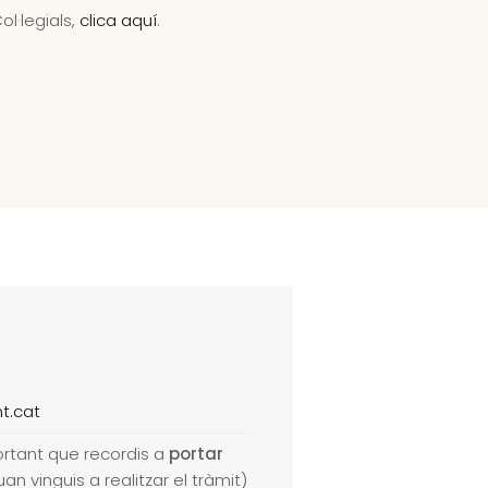
l·legials,
clica aquí
.
.cat
ortant que recordis a
portar
an vinguis a realitzar el tràmit)