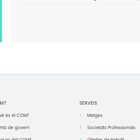
OMT
SERVEIS
è és el COMT
Metges
nta de govern
Societats Professionals
equip del COMT
Ofertes de treball