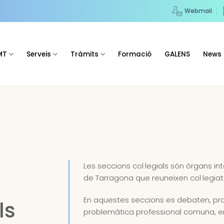
Webmail
MT
Serveis
Tràmits
Formació
GALENS
News
Les seccions col·legials són òrgans int
de Tarragona que reuneixen col·legia
En aquestes seccions es debaten, pr
ls
problemàtica professional comuna, en