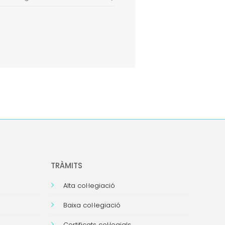
TRÀMITS
Alta col·legiació
Baixa col·legiació
Certificats col·legials