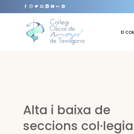
Skip
to
content
El CO
Alta i baixa de
seccions col·legia