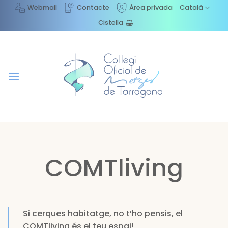
Skip
Webmail
Contacte
Àrea privada
Català
to
Cistella
content
COMTliving
Si cerques habitatge, no t’ho pensis, el
COMTliving és el teu espai!