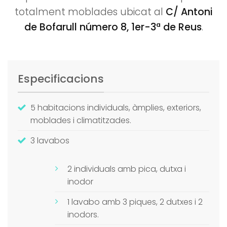
totalment moblades ubicat al
C/ Antoni
de Bofarull número 8, 1er-3ª de Reus
.
Especificacions
5 habitacions individuals, àmplies, exteriors,
moblades i climatitzades.
3 lavabos
2 individuals amb pica, dutxa i
inodor
1 lavabo amb 3 piques, 2 dutxes i 2
inodors.