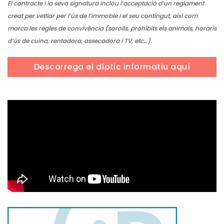
El contracte i la seva signatura inclou l’acceptació d’un reglament
creat per vetllar per l’ús de l’immoble i el seu contingut, així com
marca les regles de convivència (sorolls, prohibits els animals, horaris
d’ús de cuina, rentadora, assecadora i TV, etc…).
Descarrega el díptic informatiu aquí