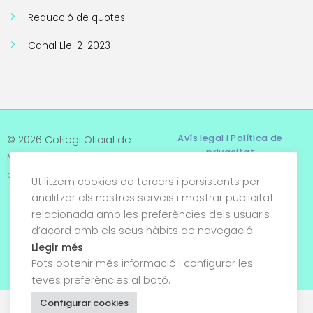
Reducció de quotes
Canal Llei 2-2023
Avís legal i Política de
© 2026 Col·legi Oficial de
privacitat
Metges de Tarragona. Tots
els drets reservats
Utilitzem cookies de tercers i persistents per
Termes i condicions
analitzar els nostres serveis i mostrar publicitat
relacionada amb les preferències dels usuaris
Política de cookies
d’acord amb els seus hàbits de navegació.
Condicions generals de
Llegir més
venda
Pots obtenir més informació i configurar les
teves preferències al botó.
Configurar cookies