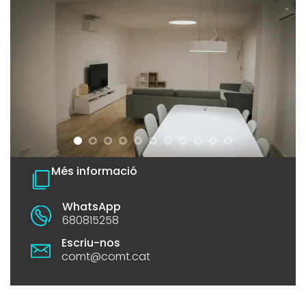
Més informació
WhatsApp
680815258
Escriu-nos
comt@comt.cat