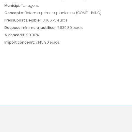
Municipi:
Tarragona
Concepte:
Reforma primera planta seu (COMT-LIVING)
Pressupost Elegible:
181.106,75 euros
Despesa mínima a justificar:
7.939,89 euros
% concedit:
90,00%
Import concedit:
7.145,90 euros