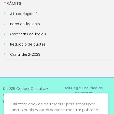
TRÀMITS
Alta col·legiació
Baixa col·legiació
Certificats col·legials
Reducció de quotes
Canal Llei 2-2023
Avís legal i Política de
© 2026 Col·legi Oficial de
privacitat
Metges de Tarragona. Tots
els drets reservats
Utilitzem cookies de tercers i persistents per
Termes i condicions
analitzar els nostres serveis i mostrar publicitat