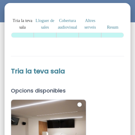
LLOGUER
DE
Tria la teva
Lloguer de
Cobertura
Altres
SALES
sala
sales
audiovisual
serveis
Resum
2
Tria la teva sala
Opcions disponibles