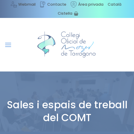
Skip
Webmail
Contacte
Àrea privada
Català
to
Cistella
content
Sales i espais de treball
del COMT