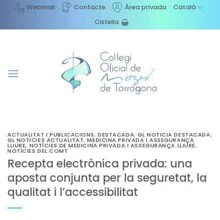
Skip
Webmail
Contacte
Àrea privada
Català
to
Cistella
content
ACTUALITAT I PUBLICACIONS
,
DESTACADA
,
GL NOTICIA DESTACADA
,
GL NOTICIES ACTUALITAT
,
MEDICINA PRIVADA I ASSEGURANÇA
LLIURE
,
NOTÍCIES DE MEDICINA PRIVADA I ASSEGURANÇA LLIURE
,
NOTÍCIES DEL COMT
Recepta electrònica privada: una
aposta conjunta per la seguretat, la
qualitat i l’accessibilitat