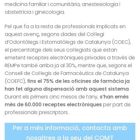
medicina familiar i comunitària, anestesiologia i
obstetrícia i ginecologia.
Pel que fa a la resta de professionals implicats en
aquest avenç, segons dades del Col·legi
d’Odontòlegs i Estomatòlegs de Catalunya (COEC),
el percentatge dels seus col·legiats que estan
emetent receptes electròniques privades a través de
REMPe també arriba ja al 30%, mentre que, segons el
Consell de Col·legis de Farmacèutics de Catalunya
(COEFC),
fins el 75% de les oficines de farmàcia ja
han fet alguna dispensació amb aquest sistema
.
Durant els primers cinc mesos de l’any,
s’han emès
més de 60.000 receptes electròniques
per part de
professionals prescriptors.
Per a més informació, contacta amb
nosaltres a la seu del COMT