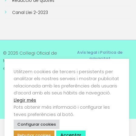
Reducció de quotes
Canal Llei 2-2023
Avís legal i Política de
© 2026 Col·legi Oficial de
privacitat
Metges de Tarragona. Tots
els drets reservats
Utilitzem cookies de tercers i persistents per
Termes i condicions
analitzar els nostres serveis i mostrar publicitat
relacionada amb les preferències dels usuaris
Política de cookies
d’acord amb els seus hàbits de navegació.
Condicions generals de
Llegir més
venda
Pots obtenir més informació i configurar les
teves preferències al botó.
Configurar cookies
Acceptar
Rebutjar cookies