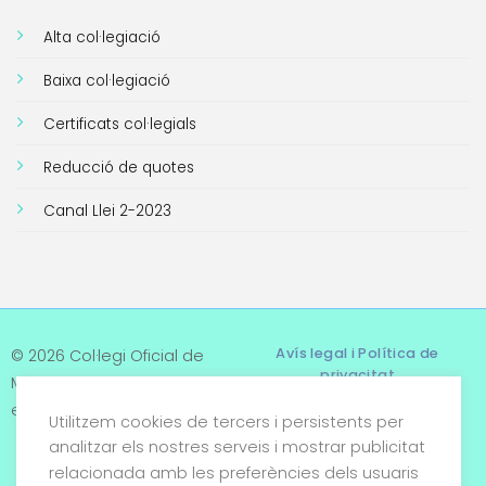
Alta col·legiació
Baixa col·legiació
Certificats col·legials
Reducció de quotes
Canal Llei 2-2023
Avís legal i Política de
© 2026 Col·legi Oficial de
privacitat
Metges de Tarragona. Tots
els drets reservats
Utilitzem cookies de tercers i persistents per
Termes i condicions
analitzar els nostres serveis i mostrar publicitat
relacionada amb les preferències dels usuaris
Política de cookies