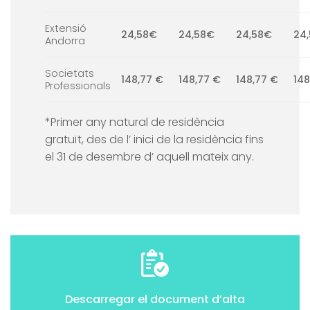
Extensió
24,58€
24,58€
24,58€
24
Andorra
Societats
148,77 €
148,77 €
148,77 €
148
Professionals
*Primer any natural de residència
gratuït, des de l’ inici de la residència fins
el 31 de desembre d’ aquell mateix any.
Descarregar el document d’alta