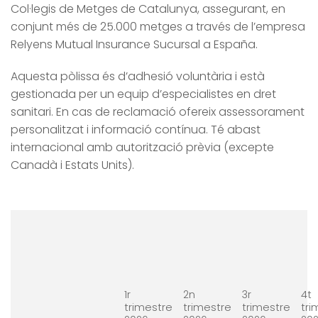
Col·legis de Metges de Catalunya, assegurant, en
conjunt més de 25.000 metges a través de l’empresa
Relyens Mutual Insurance Sucursal a España.
Aquesta pòlissa és d’adhesió voluntària i està
gestionada per un equip d’especialistes en dret
sanitari. En cas de reclamació ofereix assessorament
personalitzat i informació contínua. Té abast
internacional amb autorització prèvia (excepte
Canadà i Estats Units).
1r
2n
3r
4t
trimestre
trimestre
trimestre
tri