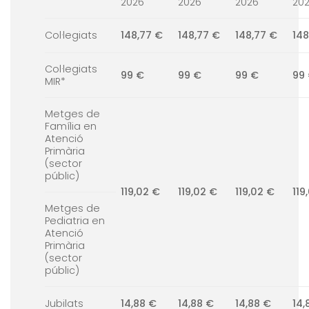
2026
2026
2026
20
Col·legiats
148,77 €
148,77 €
148,77 €
148
Col·legiats
99 €
99 €
99 €
99
MIR*
Metges de
Família en
Atenció
Primària
(sector
públic)
119,02 €
119,02 €
119,02 €
119
Metges de
Pediatria en
Atenció
Primària
(sector
públic)
Jubilats
14,88 €
14,88 €
14,88 €
14,