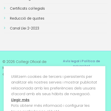
Certificats col·legials
Reducció de quotes
Canal Llei 2-2023
Avís legal i Política de
© 2026 Col·legi Oficial de
privacitat
Metges de Tarragona. Tots
els drets reservats
Utilitzem cookies de tercers i persistents per
Termes i condicions
analitzar els nostres serveis i mostrar publicitat
relacionada amb les preferències dels usuaris
Política de cookies
d’acord amb els seus hàbits de navegació.
Condicions generals de
Llegir més
venda
Pots obtenir més informació i configurar les