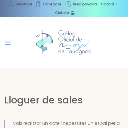
Skip
Webmail
Contacte
Àrea privada
Català
to
Cistella
content
Lloguer de sales
Vols realitzar un acte i necessites un espai per a