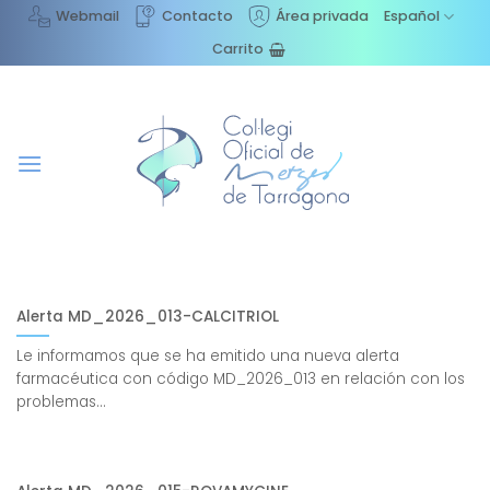
Saltar
Webmail
Contacto
Área privada
Español
al
Carrito
contenido
Alerta MD_2026_013-CALCITRIOL
Le informamos que se ha emitido una nueva alerta
farmacéutica con código MD_2026_013 en relación con los
problemas...