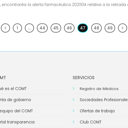
, encontraréis la alerta farmacéutica 2021104 relativa a la retirada
1
…
44
45
46
47
48
49
OMT
SERVICIOS
é es el COMT
Registro de Médicos
nta de gobierno
Sociedades Profesionale
 equipo del COMT
Ofertas de trabajo
rtal transparencia
Club COMT