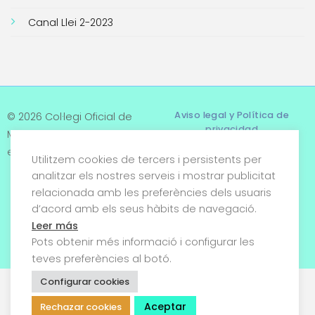
Canal Llei 2-2023
Aviso legal y Política de
© 2026 Col·legi Oficial de
privacidad
Metges de Tarragona. Tots
els drets reservats
Utilitzem cookies de tercers i persistents per
Términos y condiciones
analitzar els nostres serveis i mostrar publicitat
relacionada amb les preferències dels usuaris
Política de cookies
d’acord amb els seus hàbits de navegació.
Condiciones generales de
Leer más
venta
Pots obtenir més informació i configurar les
teves preferències al botó.
Configurar cookies
Aceptar
Rechazar cookies