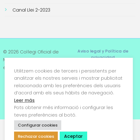
Canal Llei 2-2023
Aviso legal y Política de
© 2026 Col·legi Oficial de
privacidad
Metges de Tarragona. Tots
els drets reservats
Utilitzem cookies de tercers i persistents per
Términos y condiciones
analitzar els nostres serveis i mostrar publicitat
relacionada amb les preferències dels usuaris
Política de cookies
d’acord amb els seus hàbits de navegació.
Condiciones generales de
Leer más
venta
Pots obtenir més informació i configurar les
teves preferències al botó.
Configurar cookies
Aceptar
Rechazar cookies