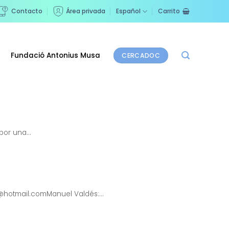
Contacto
Área privada
Español
Carrito
Fundació Antonius Musa
CERCADOC
or una...
@hotmail.comManuel Valdés:...