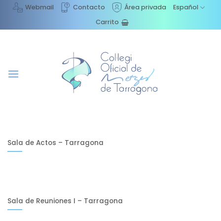
Saltar
Webmail
Contacto
Área privada
Español
al
Carrito
contenido
Sala de Actos – Tarragona
Sala de Reuniones I – Tarragona