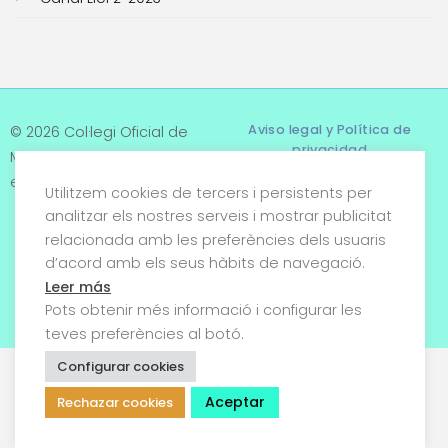
Aviso legal y Política de
© 2026 Col·legi Oficial de
privacidad
Metges de Tarragona. Tots
els drets reservats
Utilitzem cookies de tercers i persistents per
Términos y condiciones
analitzar els nostres serveis i mostrar publicitat
relacionada amb les preferències dels usuaris
Política de cookies
d’acord amb els seus hàbits de navegació.
Condiciones generales de
Leer más
venta
Pots obtenir més informació i configurar les
teves preferències al botó.
Configurar cookies
Aceptar
Rechazar cookies