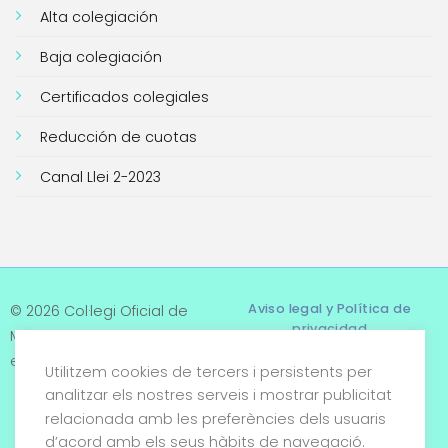
Alta colegiación
Baja colegiación
Certificados colegiales
Reducción de cuotas
Canal Llei 2-2023
Aviso legal y Política de
© 2026 Col·legi Oficial de
privacidad
Metges de Tarragona. Tots
els drets reservats
Utilitzem cookies de tercers i persistents per
Términos y condiciones
analitzar els nostres serveis i mostrar publicitat
relacionada amb les preferències dels usuaris
Política de cookies
d’acord amb els seus hàbits de navegació.