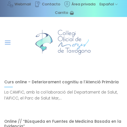
Saltar
Webmail
Contacto
Área privada
Español
al
Carrito
contenido
Curs online – Deteriorament cognitiu a l’Atenció Primària
La CAMFiC, amb la col·laboració del Departament de Salut,
l’AIFiCC, el Parc de Salut Mar,...
Online // “Búsqueda en Fuentes de Medicina Basada en la
Evidencia”