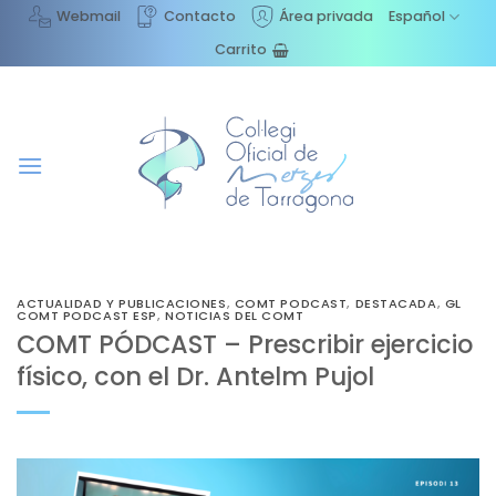
Saltar
Webmail
Contacto
Área privada
Español
al
Carrito
contenido
ACTUALIDAD Y PUBLICACIONES
,
COMT PODCAST
,
DESTACADA
,
GL
COMT PODCAST ESP
,
NOTICIAS DEL COMT
COMT PÓDCAST – Prescribir ejercicio
físico, con el Dr. Antelm Pujol