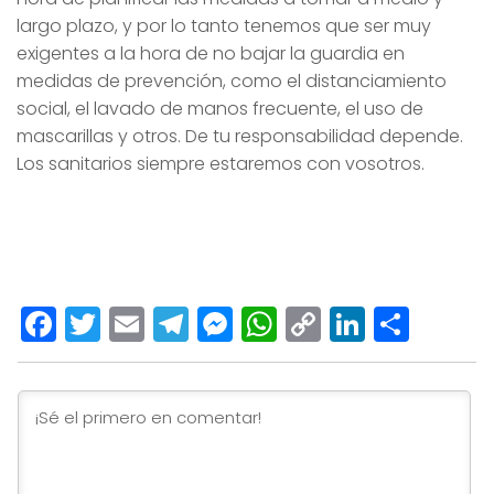
largo plazo, y por lo tanto tenemos que ser muy
exigentes a la hora de no bajar la guardia en
medidas de prevención, como el distanciamiento
social, el lavado de manos frecuente, el uso de
mascarillas y otros. De tu responsabilidad depende.
Los sanitarios siempre estaremos con vosotros.
Facebook
Twitter
Email
Telegram
Messenger
WhatsApp
Copy
LinkedI
Comp
Link