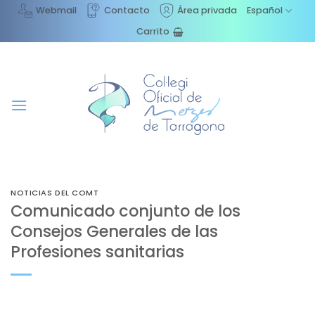
Saltar
Webmail
Contacto
Área privada
Español
al
Carrito
contenido
NOTICIAS DEL COMT
Comunicado conjunto de los
Consejos Generales de las
Profesiones sanitarias