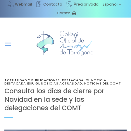
Saltar
Webmail
Contacto
Área privada
Español
al
Carrito
contenido
ACTUALIDAD Y PUBLICACIONES
,
DESTACADA
,
GL NOTICIA
DESTACADA ESP
,
GL NOTICIAS ACTUALIDAD
,
NOTICIAS DEL COMT
Consulta los días de cierre por
Navidad en la sede y las
delegaciones del COMT