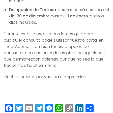
incluidos.
Delegación de Tortosa
: permanecerá cerrada del
día
20 de diciembre
hasta el
1 de enero
, ambos
días incluidos.
Durante estos días, os recordamos que, para
cualquier consulta podéis utilizar nuestro portal en
línea. Además, también tenéis la opción de
contactar con cualquier de las otras delegaciones
que permanezcan abiertas, aunque no sea la que
frecuentáis habitualmente.
Muchas gracias por vuestra comprensión.
Facebook
Twitter
Email
Telegram
Messenger
WhatsApp
Copy
LinkedI
Comp