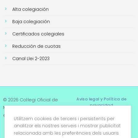
Alta colegiación
Baja colegiación
Certificados colegiales
Reducción de cuotas
Canal Llei 2-2023
Aviso legal y Política de
© 2026 Col·legi Oficial de
privacidad
Metges de Tarragona. Tots
els drets reservats
Utilitzem cookies de tercers i persistents per
Términos y condiciones
analitzar els nostres serveis i mostrar publicitat
relacionada amb les preferències dels usuaris
Política de cookies