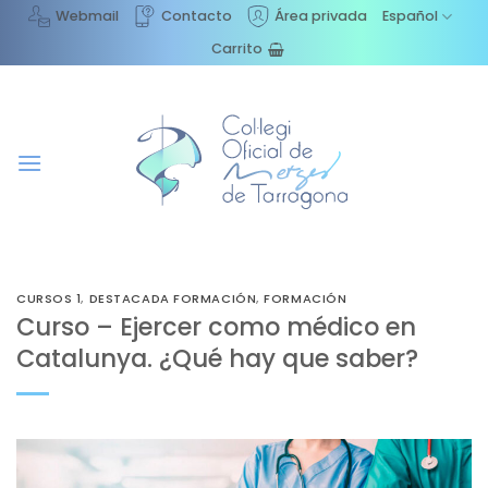
Saltar
Webmail
Contacto
Área privada
Español
al
Carrito
contenido
CURSOS 1
,
DESTACADA FORMACIÓN
,
FORMACIÓN
Curso – Ejercer como médico en
Catalunya. ¿Qué hay que saber?