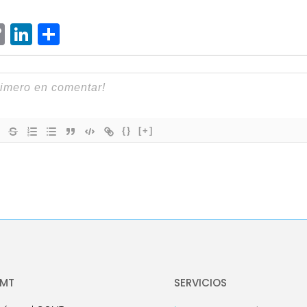
ram
senger
hatsApp
Copy
LinkedIn
Compartir
Link
{}
[+]
OMT
SERVICIOS