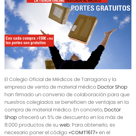
El Colegio Oficial de Médicos de Tarragona y la
empresa de venta de material médico
Doctor Shop
han firmado un convenio de colaboración para que
nuestros colegiados se beneficien de ventajas en la
compra de material médico. En concreto,
Doctor
Shop
ofrecerá un 5% de descuento en los más de
8.000 productos de su
web
. Para obtenerlo, es
necesario poner el código
«COMT1617»
en el