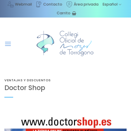
Saltar
Webmail
Contacto
Área privada
Español
al
Carrito
contenido
VENTAJAS Y DESCUENTOS
Doctor Shop