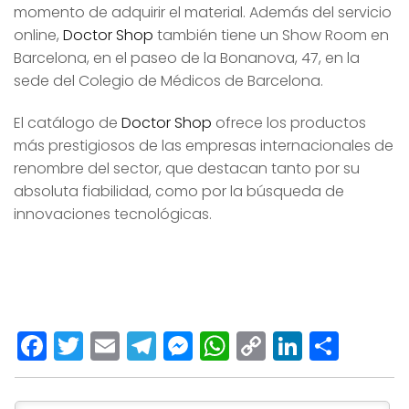
momento de adquirir el material. Además del servicio
online,
Doctor Shop
también tiene un Show Room en
Barcelona, en el paseo de la Bonanova, 47, en la
sede del Colegio de Médicos de Barcelona.
El catálogo de
Doctor Shop
ofrece los productos
más prestigiosos de las empresas internacionales de
renombre del sector, que destacan tanto por su
absoluta fiabilidad, como por la búsqueda de
innovaciones tecnológicas.
Facebook
Twitter
Email
Telegram
Messenger
WhatsApp
Copy
LinkedI
Comp
Link