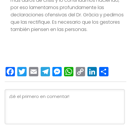
más duros de crisis y lo continuamos haciendo,
por eso lamentamos profundamente las
declaraciones ofensivas del Dr. Gràcia y pedimos
que las rectifique. Es necesario que los gestores
también piensen en las personas.
Facebook
Twitter
Email
Telegram
Messenger
WhatsApp
Copy
LinkedI
Comp
Link