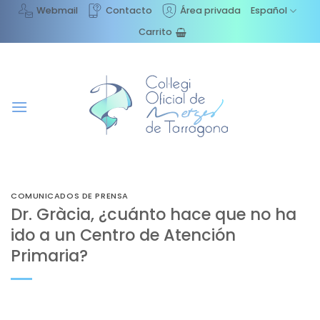
Saltar
Webmail
Contacto
Área privada
Español
al
Carrito
contenido
COMUNICADOS DE PRENSA
Dr. Gràcia, ¿cuánto hace que no ha
ido a un Centro de Atención
Primaria?