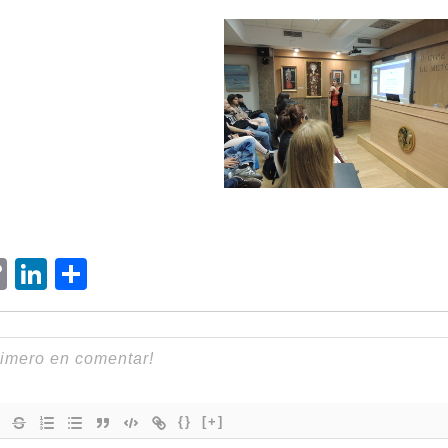
ram
senger
hatsApp
Copy
LinkedIn
Compartir
Link
{}
[+]