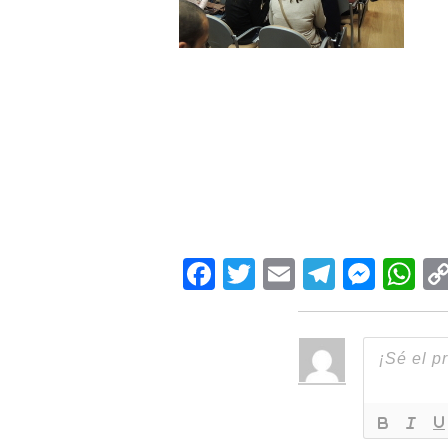
Facebook
Twitter
Email
Teleg
Mes
W