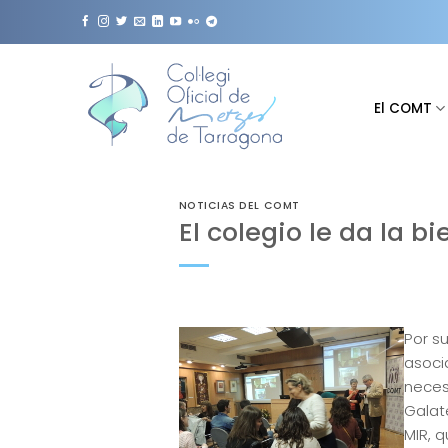
Saltar
al
contenido
El COMT
NOTICIAS DEL COMT
El colegio le da la b
Por su
asoci
neces
Galat
MIR, 