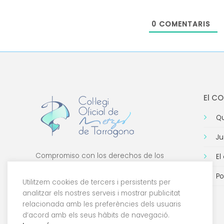
0
COMENTARIS
El C
Qu
Ju
Compromiso con los derechos de los
El
médicos, con la formación de calidad y con
Po
la tecnología.
Utilitzem cookies de tercers i persistents per
analitzar els nostres serveis i mostrar publicitat
relacionada amb les preferències dels usuaris
d’acord amb els seus hàbits de navegació.