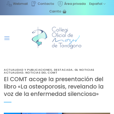
Saltar
Webmail
Contacto
Área privada
Español
al
Carrito
contenido
ACTUALIDAD Y PUBLICACIONES
,
DESTACADA
,
GL NOTICIAS
ACTUALIDAD
,
NOTICIAS DEL COMT
El COMT acoge la presentación del
libro «La osteoporosis, revelando la
voz de la enfermedad silenciosa»