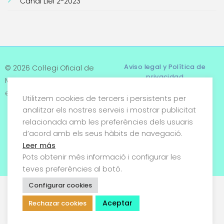
Canal Llei 2-2023
Aviso legal y Política de
© 2026 Col·legi Oficial de
privacidad
Metges de Tarragona. Tots
els drets reservats
Utilitzem cookies de tercers i persistents per
Términos y condiciones
analitzar els nostres serveis i mostrar publicitat
relacionada amb les preferències dels usuaris
Política de cookies
d’acord amb els seus hàbits de navegació.
Condiciones generales de
Leer más
venta
Pots obtenir més informació i configurar les
teves preferències al botó.
Configurar cookies
Aceptar
Rechazar cookies