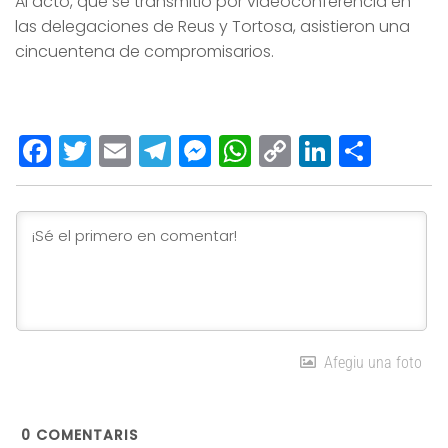
Al acto, que se transmitió por videoconferencia en
las delegaciones de Reus y Tortosa, asistieron una
cincuentena de compromisarios.
Facebook
Twitter
Email
Telegram
Messenger
WhatsApp
Copy
LinkedI
Comp
Link
Afegiu una foto
0
COMENTARIS