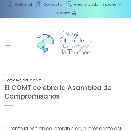
Saltar
Webmail
Contacto
Área privada
Español
al
Carrito
contenido
NOTICIAS DEL COMT
El COMT celebra la Asamblea de
Compromisarios
Durante la Asamblea intervinieron, el presidente del