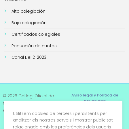
Alta colegiación
Baja colegiación
Certificados colegiales
Reducción de cuotas
Canal Llei 2-2023
Aviso legal y Política de
© 2026 Col·legi Oficial de
privacidad
Metges de Tarragona. Tots
els drets reservats
Utilitzem cookies de tercers i persistents per
Términos y condiciones
analitzar els nostres serveis i mostrar publicitat
relacionada amb les preferències dels usuaris
Política de cookies