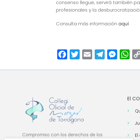
consenso llegue, servirá también pa
profesionales y la desburocratización
Consulta más información
aquí
Facebook
Twitter
Email
Teleg
Mes
W
El C
Qu
Ju
Compromiso con los derechos de los
El