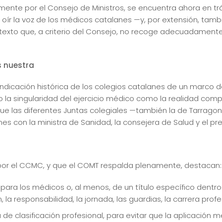
mente por el Consejo de Ministros, se encuentra ahora en tr
oír la voz de los médicos catalanes —y, por extensión, tambi
xto que, a criterio del Consejo, no recoge adecuadamente l
s nuestra
dicación histórica de los colegios catalanes de un marco d
la singularidad del ejercicio médico como la realidad comp
 las diferentes Juntas colegiales —también la de Tarragon
es con la ministra de Sanidad, la consejera de Salud y el pre
por el CCMC, y que el COMT respalda plenamente, destacan:
 para los médicos o, al menos, de un título específico dentr
la responsabilidad, la jornada, las guardias, la carrera profes
a de clasificación profesional, para evitar que la aplicaci