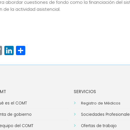
ra abordar cuestiones de fondo como la financiación del sist
 de la actividad asistencial.
ram
senger
hatsApp
Copy
LinkedIn
Compartir
Link
OMT
SERVICIOS
é es el COMT
Registro de Médicos
nta de gobierno
Sociedades Profesionale
 equipo del COMT
Ofertas de trabajo