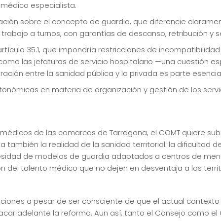
 médico especialista.
ción sobre el concepto de guardia, que diferencie claramen
 trabajo a turnos, con garantías de descanso, retribución y 
rtículo 35.1, que impondría restricciones de incompatibilidad
mo las jefaturas de servicio hospitalario —una cuestión esp
ción entre la sanidad pública y la privada es parte esencial 
tonómicas en materia de organización y gestión de los servi
médicos de las comarcas de Tarragona, el COMT quiere subr
también la realidad de la sanidad territorial: la dificultad
esidad de modelos de guardia adaptados a centros de menor
ón del talento médico que no dejen en desventaja a los terri
ones a pesar de ser consciente de que el actual contexto pol
acar adelante la reforma. Aun así, tanto el Consejo como e