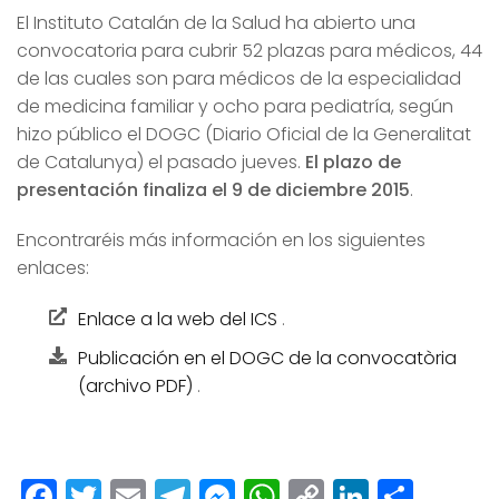
El Instituto Catalán de la Salud ha abierto una
convocatoria para cubrir 52 plazas para médicos, 44
de las cuales son para médicos de la especialidad
de medicina familiar y ocho para pediatría, según
hizo público el DOGC (Diario Oficial de la Generalitat
de Catalunya) el pasado jueves.
El plazo de
presentación finaliza el 9 de diciembre 2015
.
Encontraréis más información en los siguientes
enlaces:
Enlace a la web del ICS
.
Publicación en el DOGC de la convocatòria
(archivo PDF)
.
Facebook
Twitter
Email
Telegram
Messenger
WhatsApp
Copy
LinkedI
Comp