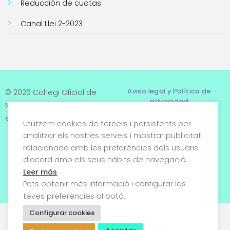
Reducción de cuotas
Canal Llei 2-2023
Aviso legal y Política de
© 2026 Col·legi Oficial de
privacidad
Metges de Tarragona. Tots
els drets reservats
Utilitzem cookies de tercers i persistents per
Términos y condiciones
analitzar els nostres serveis i mostrar publicitat
relacionada amb les preferències dels usuaris
Política de cookies
d’acord amb els seus hàbits de navegació.
Condiciones generales de
Leer más
venta
Pots obtenir més informació i configurar les
teves preferències al botó.
Configurar cookies