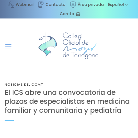
Saltar
Webmail
Contacto
Área privada
Español
al
Carrito
contenido
NOTICIAS DEL COMT
El ICS abre una convocatoria de
plazas de especialistas en medicina
familiar y comunitaria y pediatría