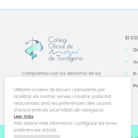
El C
Qu
Ju
Compromiso con los derechos de los
El
médicos, con la formación de calidad y con
Po
la tecnología.
Utilitzem cookies de tercers i persistents per
analitzar els nostres serveis i mostrar publicitat
relacionada amb les preferències dels usuaris
d’acord amb els seus hàbits de navegació.
Leer más
Pots obtenir més informació i configurar les teves
preferències al botó.