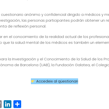
 cuestionario anónimo y confidencial dirigido a médicos y mé
vestigación, las personas participantes podrán obtener un r
ta de reflexión personal.
r en el conocimiento de la realidad actual de los profesionale
ndo que la salud mental de los médicos es también un elemen
ra la Investigación y el Conocimiento de la Salud de los Pro
utònoma de Barcelona (UAB), la Fundación Galatea, el Colegi
Accedeix al qüestionari
ram
senger
hatsApp
Copy
LinkedIn
Compartir