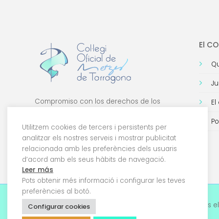
El C
Qu
Ju
Compromiso con los derechos de los
El
médicos, con la formación de calidad y con
Po
la tecnología.
Utilitzem cookies de tercers i persistents per
analitzar els nostres serveis i mostrar publicitat
relacionada amb les preferències dels usuaris
d’acord amb els seus hàbits de navegació.
Leer más
Pots obtenir més informació i configurar les teves
preferències al botó.
© 2026 Col·legi Oficial de Metges de Tarragona. Tots el
Configurar cookies
drets reservats