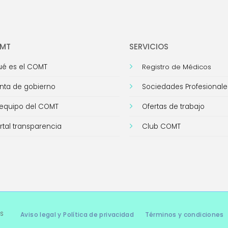
OMT
SERVICIOS
é es el COMT
Registro de Médicos
nta de gobierno
Sociedades Profesionale
 equipo del COMT
Ofertas de trabajo
rtal transparencia
Club COMT
s
Aviso legal y Política de privacidad
Términos y condiciones