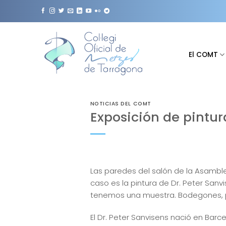
Saltar
al
contenido
El COMT
NOTICIAS DEL COMT
Exposición de pintura
Las paredes del salón de la Asambl
caso es la pintura de Dr. Peter Sanv
tenemos una muestra. Bodegones, pais
El Dr. Peter Sanvisens nació en Barc