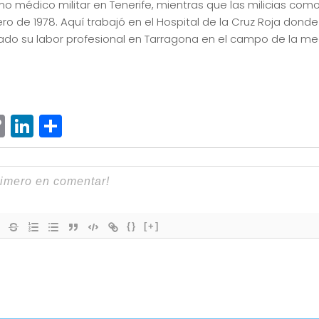
mo médico militar en Tenerife, mientras que las milicias com
ero de 1978. Aquí trabajó en el Hospital de la Cruz Roja donde
lado su labor profesional en Tarragona en el campo de la medi
ram
senger
hatsApp
Copy
LinkedIn
Compartir
Link
{}
[+]