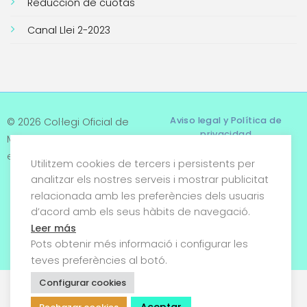
Reducción de cuotas
Canal Llei 2-2023
Aviso legal y Política de
© 2026 Col·legi Oficial de
privacidad
Metges de Tarragona. Tots
els drets reservats
Utilitzem cookies de tercers i persistents per
Términos y condiciones
analitzar els nostres serveis i mostrar publicitat
relacionada amb les preferències dels usuaris
Política de cookies
d’acord amb els seus hàbits de navegació.
Condiciones generales de
Leer más
venta
Pots obtenir més informació i configurar les
teves preferències al botó.
Configurar cookies